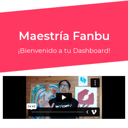
Maestría Fanbu
¡Bienvenido a tu Dashboard!