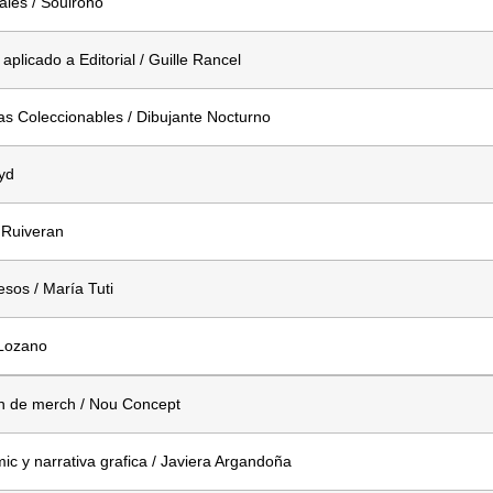
ales / Soulroho
plicado a Editorial / Guille Rancel
as Coleccionables / Dibujante Nocturno
yd
 Ruiveran
sos / María Tuti
 Lozano
ón de merch / Nou Concept
c y narrativa grafica / Javiera Argandoña