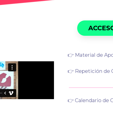
ACCESO
👉 Material de Ap
👉 Repetición de 
👉
Calendario d
e 